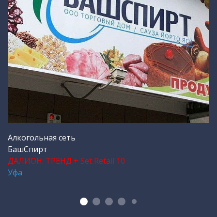
Алкогольная сеть
БашСпирт
A
ДАЛИОН: ТРЕНД + Set Retail 10
Д
Уфа