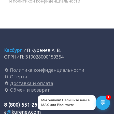
и 
политикой конфиденциальности
Касбург
ИП Куренев А. В.
ОГРНИП: 319028000159354
📎
Политика конфиденциальности
📎
Оферта
📎
Доставка и оплата
📎
Обмен и возврат
1
💬
8 (800) 551-26-03
a
@
kurenev.com