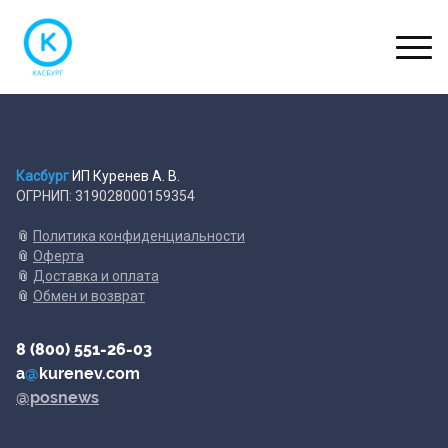
Касбург
ИП Куренев А. В.
ОГРНИП: 319028000159354
📎
Политика конфиденциальности
📎
Оферта
📎
Доставка и оплата
📎
Обмен и возврат
8 (800) 551-26-03
a
@
kurenev.com
@posnews