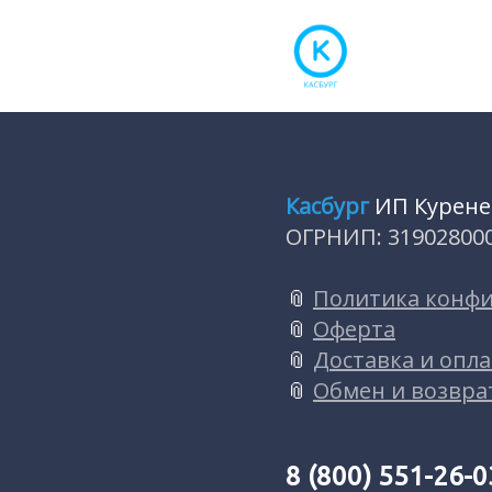
Касбург
ИП Куренев
ОГРНИП: 31902800
📎
Политика конф
📎
Оферта
📎
Доставка и опла
📎
Обмен и возвра
8 (800) 551-26-0