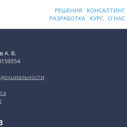
РЕШЕНИЯ
КОНСАЛТИНГ
РАЗРАБОТКА
КУРС
О НАС
 А. В.
0159354
иденциальности
та
т
3